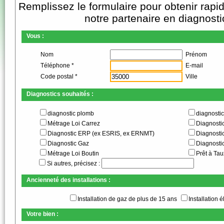
Remplissez le formulaire pour obtenir rapi
notre partenaire en diagnosti
Vous :
Nom
Prénom
Téléphone *
E-mail
Code postal *
Ville
Diagnostics souhaités :
diagnostic plomb
diagnostic
Métrage Loi Carrez
Diagnosti
Diagnostic ERP (ex ESRIS, ex ERNMT)
Diagnosti
Diagnostic Gaz
Diagnostic
Métrage Loi Boutin
Prêt à Tau
Si autres, précisez :
Ancienneté des installations :
Installation de gaz de plus de 15 ans
Installation 
Votre bien :