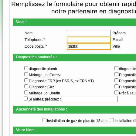
Remplissez le formulaire pour obtenir rapi
notre partenaire en diagnosti
Vous :
Nom
Prénom
Téléphone *
E-mail
Code postal *
Ville
Diagnostics souhaités :
diagnostic plomb
diagnostic
Métrage Loi Carrez
Diagnosti
Diagnostic ERP (ex ESRIS, ex ERNMT)
Diagnosti
Diagnostic Gaz
Diagnostic
Métrage Loi Boutin
Prêt à Tau
Si autres, précisez :
Ancienneté des installations :
Installation de gaz de plus de 15 ans
Installation 
Votre bien :